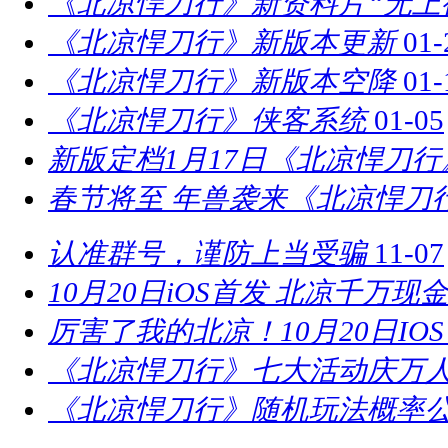
《北凉悍刀行》新资料片“无上
《北凉悍刀行》新版本更新
01-
《北凉悍刀行》新版本空降
01-
《北凉悍刀行》侠客系统
01-05
新版定档1月17日《北凉悍刀
春节将至 年兽袭来《北凉悍刀
认准群号，谨防上当受骗
11-07
10月20日iOS首发 北凉千万现
厉害了我的北凉！10月20日IO
《北凉悍刀行》七大活动庆万
《北凉悍刀行》随机玩法概率