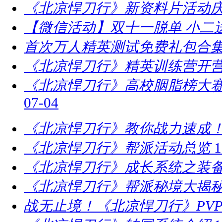
《北凉悍刀行》新资料片活动庆
【微信活动】双十一脱单 小二
首次万人精英测试免费礼包合
《北凉悍刀行》精英训练营开营
​《北凉悍刀行》高校胭脂榜大赛
07-04
《北凉悍刀行》教你战力速成！
《北凉悍刀行》帮派活动总览
1
《北凉悍刀行》成长系统之装
《北凉悍刀行》帮派秘境大揭
战无止境！《北凉悍刀行》PV