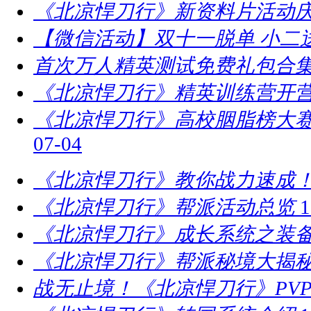
《北凉悍刀行》新资料片活动庆
【微信活动】双十一脱单 小二
首次万人精英测试免费礼包合
《北凉悍刀行》精英训练营开营
​《北凉悍刀行》高校胭脂榜大赛
07-04
《北凉悍刀行》教你战力速成！
《北凉悍刀行》帮派活动总览
1
《北凉悍刀行》成长系统之装
《北凉悍刀行》帮派秘境大揭
战无止境！《北凉悍刀行》PV