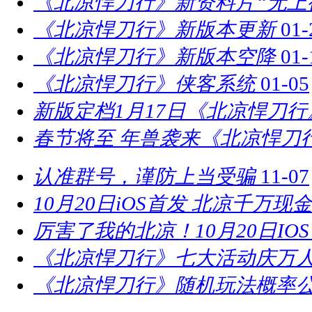
《北凉悍刀行》新资料片“无上
《北凉悍刀行》新版本更新
01-
《北凉悍刀行》新版本空降
01-
《北凉悍刀行》侠客系统
01-05
新版定档1月17日《北凉悍刀
春节将至 年兽袭来《北凉悍刀
认准群号，谨防上当受骗
11-07
10月20日iOS首发 北凉千万现
厉害了我的北凉！10月20日IO
《北凉悍刀行》七大活动庆万
《北凉悍刀行》随机玩法概率