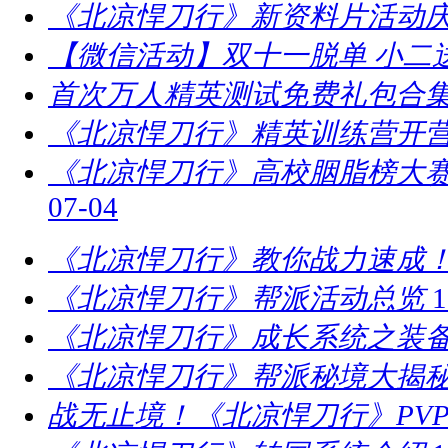
《北凉悍刀行》新资料片活动庆
【微信活动】双十一脱单 小二
首次万人精英测试免费礼包合
《北凉悍刀行》精英训练营开营
​《北凉悍刀行》高校胭脂榜大赛
07-04
《北凉悍刀行》教你战力速成！
《北凉悍刀行》帮派活动总览
1
《北凉悍刀行》成长系统之装
《北凉悍刀行》帮派秘境大揭
战无止境！《北凉悍刀行》PV