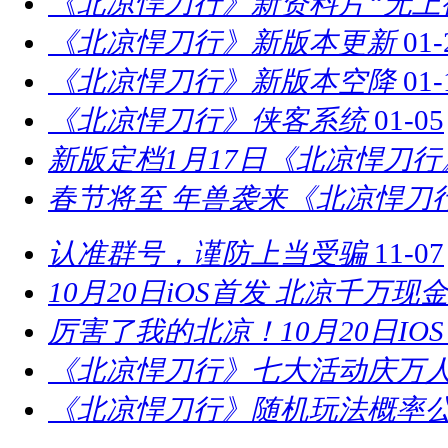
《北凉悍刀行》新资料片“无上
《北凉悍刀行》新版本更新
01-
《北凉悍刀行》新版本空降
01-
《北凉悍刀行》侠客系统
01-05
新版定档1月17日《北凉悍刀
春节将至 年兽袭来《北凉悍刀
认准群号，谨防上当受骗
11-07
10月20日iOS首发 北凉千万现
厉害了我的北凉！10月20日IO
《北凉悍刀行》七大活动庆万
《北凉悍刀行》随机玩法概率