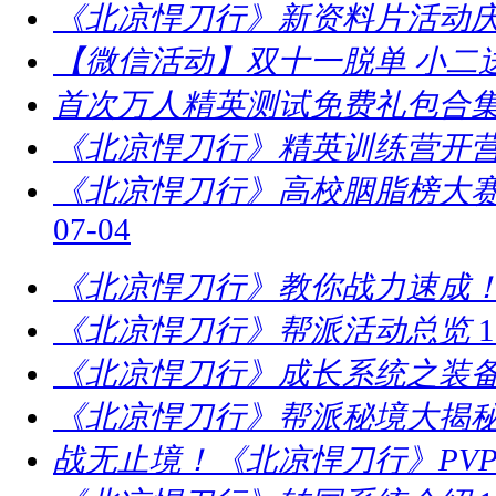
《北凉悍刀行》新资料片活动庆
【微信活动】双十一脱单 小二
首次万人精英测试免费礼包合
《北凉悍刀行》精英训练营开营
​《北凉悍刀行》高校胭脂榜大赛
07-04
《北凉悍刀行》教你战力速成！
《北凉悍刀行》帮派活动总览
1
《北凉悍刀行》成长系统之装
《北凉悍刀行》帮派秘境大揭
战无止境！《北凉悍刀行》PV