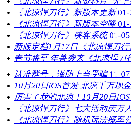
《北凉悍刀行》新资料片“无上
《北凉悍刀行》新版本更新
01-
《北凉悍刀行》新版本空降
01-
《北凉悍刀行》侠客系统
01-05
新版定档1月17日《北凉悍刀
春节将至 年兽袭来《北凉悍刀
认准群号，谨防上当受骗
11-07
10月20日iOS首发 北凉千万现
厉害了我的北凉！10月20日IO
《北凉悍刀行》七大活动庆万
《北凉悍刀行》随机玩法概率