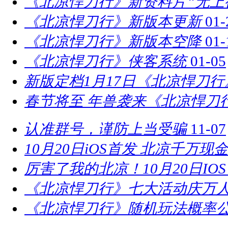
《北凉悍刀行》新资料片“无上
《北凉悍刀行》新版本更新
01-
《北凉悍刀行》新版本空降
01-
《北凉悍刀行》侠客系统
01-05
新版定档1月17日《北凉悍刀
春节将至 年兽袭来《北凉悍刀
认准群号，谨防上当受骗
11-07
10月20日iOS首发 北凉千万现
厉害了我的北凉！10月20日IO
《北凉悍刀行》七大活动庆万
《北凉悍刀行》随机玩法概率