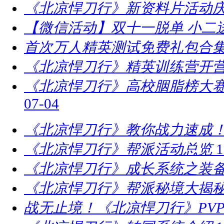
《北凉悍刀行》新资料片活动庆
【微信活动】双十一脱单 小二
首次万人精英测试免费礼包合
《北凉悍刀行》精英训练营开营
​《北凉悍刀行》高校胭脂榜大赛
07-04
《北凉悍刀行》教你战力速成！
《北凉悍刀行》帮派活动总览
1
《北凉悍刀行》成长系统之装
《北凉悍刀行》帮派秘境大揭
战无止境！《北凉悍刀行》PV