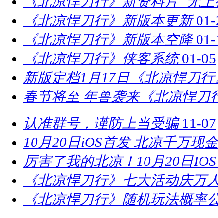
《北凉悍刀行》新资料片“无上
《北凉悍刀行》新版本更新
01-
《北凉悍刀行》新版本空降
01-
《北凉悍刀行》侠客系统
01-05
新版定档1月17日《北凉悍刀
春节将至 年兽袭来《北凉悍刀
认准群号，谨防上当受骗
11-07
10月20日iOS首发 北凉千万现
厉害了我的北凉！10月20日IO
《北凉悍刀行》七大活动庆万
《北凉悍刀行》随机玩法概率