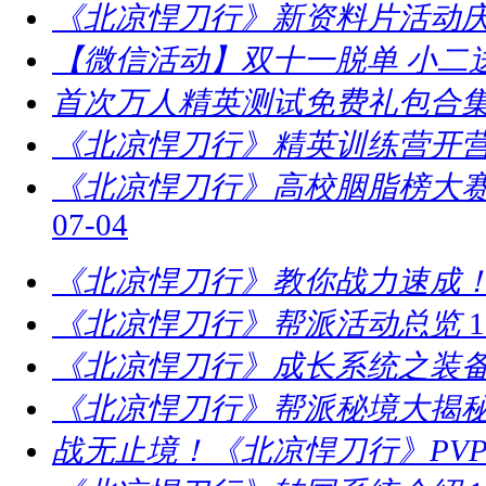
《北凉悍刀行》新资料片活动庆
【微信活动】双十一脱单 小二
首次万人精英测试免费礼包合
《北凉悍刀行》精英训练营开营
​《北凉悍刀行》高校胭脂榜大赛
07-04
《北凉悍刀行》教你战力速成！
《北凉悍刀行》帮派活动总览
1
《北凉悍刀行》成长系统之装
《北凉悍刀行》帮派秘境大揭
战无止境！《北凉悍刀行》PV