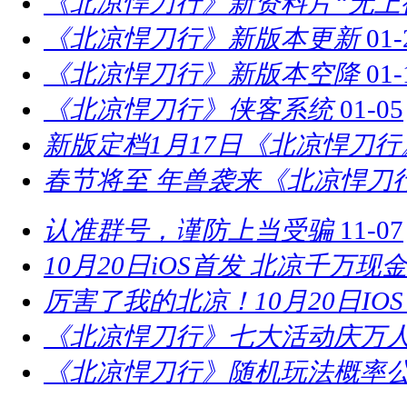
《北凉悍刀行》新资料片“无上
《北凉悍刀行》新版本更新
01-
《北凉悍刀行》新版本空降
01-
《北凉悍刀行》侠客系统
01-05
新版定档1月17日《北凉悍刀
春节将至 年兽袭来《北凉悍刀
认准群号，谨防上当受骗
11-07
10月20日iOS首发 北凉千万现
厉害了我的北凉！10月20日IO
《北凉悍刀行》七大活动庆万
《北凉悍刀行》随机玩法概率