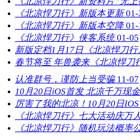
《北凉悍刀行》新资料片“无上
《北凉悍刀行》新版本更新
01-
《北凉悍刀行》新版本空降
01-
《北凉悍刀行》侠客系统
01-05
新版定档1月17日《北凉悍刀
春节将至 年兽袭来《北凉悍刀
认准群号，谨防上当受骗
11-07
10月20日iOS首发 北凉千万现
厉害了我的北凉！10月20日IO
《北凉悍刀行》七大活动庆万
《北凉悍刀行》随机玩法概率