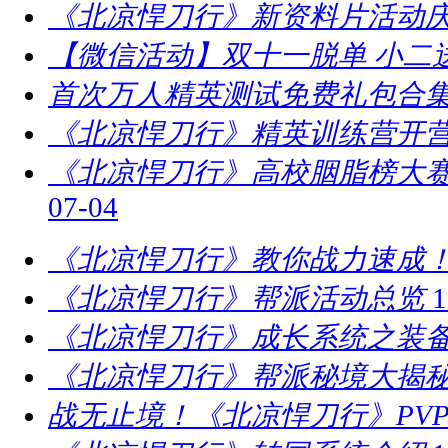
《北凉悍刀行》新资料片活动庆
【微信活动】双十一脱单 小二
首次万人精英测试免费礼包合
《北凉悍刀行》精英训练营开营
​《北凉悍刀行》高校胭脂榜大赛
07-04
《北凉悍刀行》教你战力速成！
《北凉悍刀行》帮派活动总览
1
《北凉悍刀行》成长系统之装
《北凉悍刀行》帮派秘境大揭
战无止境！《北凉悍刀行》PV