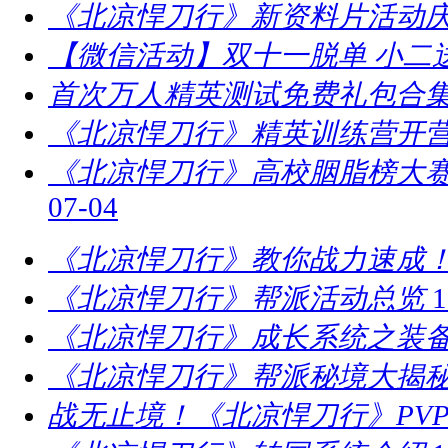
《北凉悍刀行》新资料片活动庆
【微信活动】双十一脱单 小二
首次万人精英测试免费礼包合
《北凉悍刀行》精英训练营开营
​《北凉悍刀行》高校胭脂榜大赛
07-04
《北凉悍刀行》教你战力速成！
《北凉悍刀行》帮派活动总览
1
《北凉悍刀行》成长系统之装
《北凉悍刀行》帮派秘境大揭
战无止境！《北凉悍刀行》PV