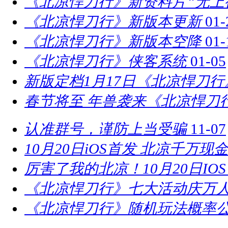
《北凉悍刀行》新资料片“无上
《北凉悍刀行》新版本更新
01-
《北凉悍刀行》新版本空降
01-
《北凉悍刀行》侠客系统
01-05
新版定档1月17日《北凉悍刀
春节将至 年兽袭来《北凉悍刀
认准群号，谨防上当受骗
11-07
10月20日iOS首发 北凉千万现
厉害了我的北凉！10月20日IO
《北凉悍刀行》七大活动庆万
《北凉悍刀行》随机玩法概率