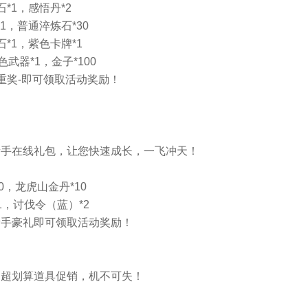
*1，感悟丹*2
1，普通淬炼石*30
*1，紫色卡牌*1
武器*1，金子*100
重奖-即可领取活动奖励！
新手在线礼包，让您快速成长，一飞冲天！
0，龙虎山金丹*10
1，讨伐令（蓝）*2
新手豪礼即可领取活动奖励！
，超划算道具促销，机不可失！