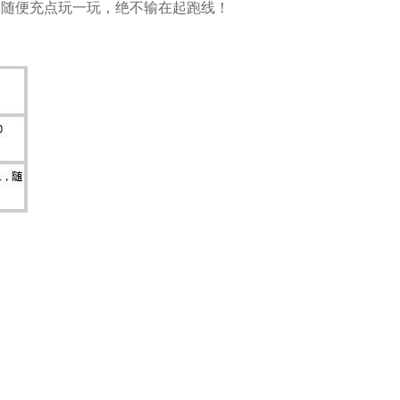
！随便充点玩一玩，绝不输在起跑线！
。