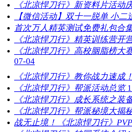
《北凉悍刀行》新资料片活动庆
【微信活动】双十一脱单 小二
首次万人精英测试免费礼包合
《北凉悍刀行》精英训练营开营
​《北凉悍刀行》高校胭脂榜大赛
07-04
《北凉悍刀行》教你战力速成！
《北凉悍刀行》帮派活动总览
1
《北凉悍刀行》成长系统之装
《北凉悍刀行》帮派秘境大揭
战无止境！《北凉悍刀行》PV