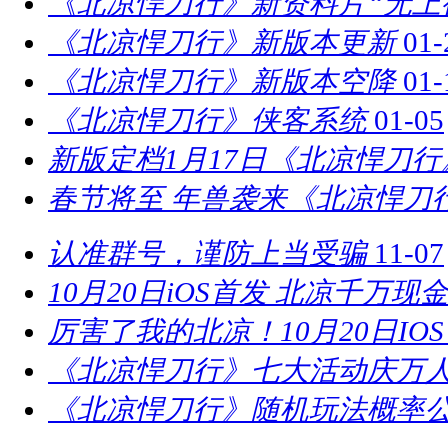
《北凉悍刀行》新资料片“无上
《北凉悍刀行》新版本更新
01-
《北凉悍刀行》新版本空降
01-
《北凉悍刀行》侠客系统
01-05
新版定档1月17日《北凉悍刀
春节将至 年兽袭来《北凉悍刀
认准群号，谨防上当受骗
11-07
10月20日iOS首发 北凉千万现
厉害了我的北凉！10月20日IO
《北凉悍刀行》七大活动庆万
《北凉悍刀行》随机玩法概率