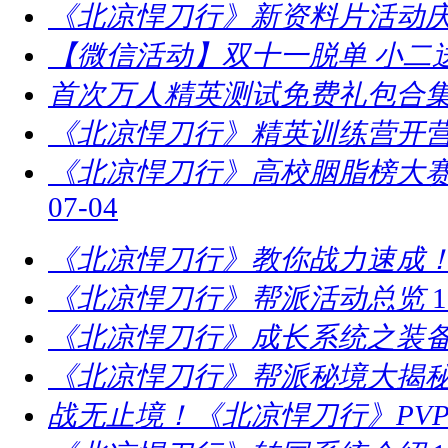
《北凉悍刀行》新资料片活动庆
【微信活动】双十一脱单 小二
首次万人精英测试免费礼包合
《北凉悍刀行》精英训练营开营
​《北凉悍刀行》高校胭脂榜大赛
07-04
《北凉悍刀行》教你战力速成！
《北凉悍刀行》帮派活动总览
1
《北凉悍刀行》成长系统之装
《北凉悍刀行》帮派秘境大揭
战无止境！《北凉悍刀行》PV