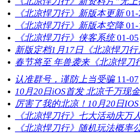
《北凉悍刀行》新资料片“无上
《北凉悍刀行》新版本更新
01-
《北凉悍刀行》新版本空降
01-
《北凉悍刀行》侠客系统
01-05
新版定档1月17日《北凉悍刀
春节将至 年兽袭来《北凉悍刀
认准群号，谨防上当受骗
11-07
10月20日iOS首发 北凉千万现
厉害了我的北凉！10月20日IO
《北凉悍刀行》七大活动庆万
《北凉悍刀行》随机玩法概率