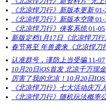
《北凉悍刀行》新资料片“无上
《北凉悍刀行》新版本更新
01-
《北凉悍刀行》新版本空降
01-
《北凉悍刀行》侠客系统
01-05
新版定档1月17日《北凉悍刀
春节将至 年兽袭来《北凉悍刀
认准群号，谨防上当受骗
11-07
10月20日iOS首发 北凉千万现
厉害了我的北凉！10月20日IO
《北凉悍刀行》七大活动庆万
《北凉悍刀行》随机玩法概率