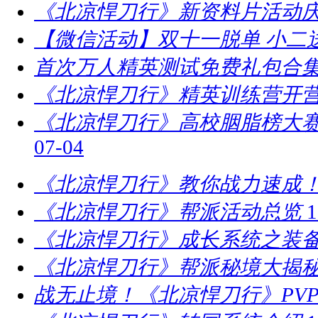
《北凉悍刀行》新资料片活动庆
【微信活动】双十一脱单 小二
首次万人精英测试免费礼包合
《北凉悍刀行》精英训练营开营
​《北凉悍刀行》高校胭脂榜大赛
07-04
《北凉悍刀行》教你战力速成！
《北凉悍刀行》帮派活动总览
1
《北凉悍刀行》成长系统之装
《北凉悍刀行》帮派秘境大揭
战无止境！《北凉悍刀行》PV