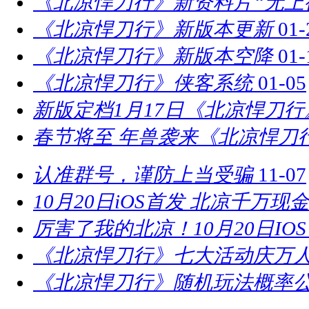
《北凉悍刀行》新资料片“无上
《北凉悍刀行》新版本更新
01-
《北凉悍刀行》新版本空降
01-
《北凉悍刀行》侠客系统
01-05
新版定档1月17日《北凉悍刀
春节将至 年兽袭来《北凉悍刀
认准群号，谨防上当受骗
11-07
10月20日iOS首发 北凉千万现
厉害了我的北凉！10月20日IO
《北凉悍刀行》七大活动庆万
《北凉悍刀行》随机玩法概率