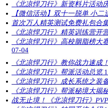
《北凉悍刀行》新资料片活动庆
【微信活动】双十一脱单 小二
首次万人精英测试免费礼包合
《北凉悍刀行》精英训练营开营
​《北凉悍刀行》高校胭脂榜大赛
07-04
《北凉悍刀行》教你战力速成！
《北凉悍刀行》帮派活动总览
1
《北凉悍刀行》成长系统之装
《北凉悍刀行》帮派秘境大揭
战无止境！《北凉悍刀行》PV